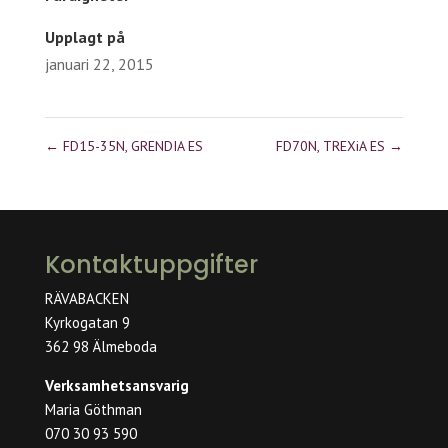
Upplagt på
januari 22, 2015
←
FD15-35N, GRENDIA ES
FD70N, TREXiA ES
→
Kontaktuppgifter
RÄVABACKEN
Kyrkogatan 9
362 98 Älmeboda
Verksamhetsansvarig
Maria Göthman
070 30 93 590