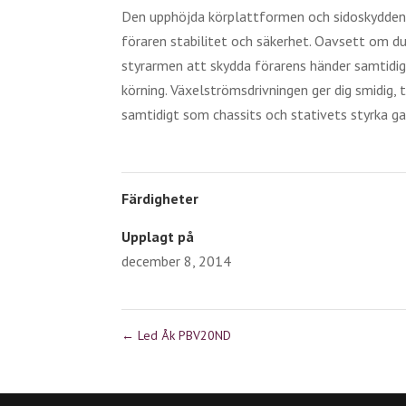
Den upphöjda körplattformen och sidoskydden f
föraren stabilitet och säkerhet. Oavsett om d
styrarmen att skydda förarens händer samtidig
körning. Växelströmsdrivningen ger dig smidig,
samtidigt som chassits och stativets styrka ga
Färdigheter
Upplagt på
december 8, 2014
←
Led Åk PBV20ND