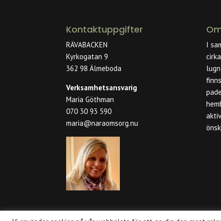
Kontaktuppgifter
Om
RÄVABACKEN
I sa
Kyrkogatan 9
cirka
362 98 Älmeboda
lugn
finn
Verksamhetsansvarig
pade
Maria Göthman
hemb
070 30 93 590
akti
maria@naraomsorg.nu
önsk